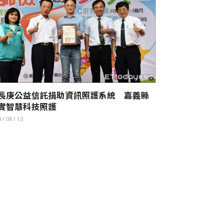
長庚公益信託捐助資訊照護系統 嘉義縣
實智慧科技照護
 / 08 / 13