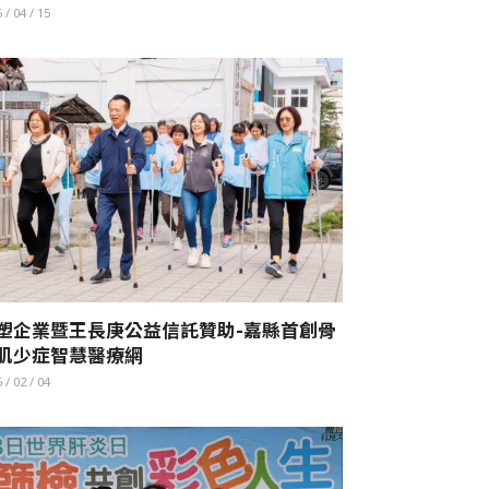
 / 04 / 15
塑企業暨王長庚公益信託贊助-嘉縣首創骨
肌少症智慧醫療網
 / 02 / 04