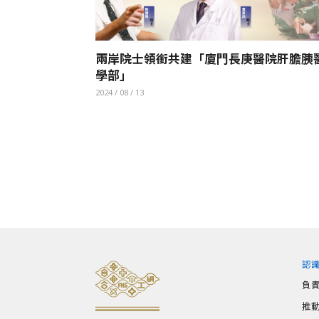
兩岸院士領銜共建「廈門長庚醫院肝膽胰
學部」
2024 / 08 / 13
認
負
推