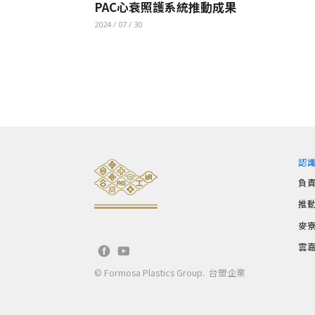
PAC心衰照護系統推動成果
2024 / 07 / 30
認
負
推
麥
雲
© Formosa Plastics Group. 台塑企業