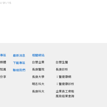
 / 01 / 15
享專區
相關網站
最新消息
音媒體
台塑企業
台塑生醫
下載專區
康知識
長庚醫院
長庚診所
聯絡我們
事分享
長庚大學
ｉ醫健康網
明志科大
ｉ醫健康診所
長庚科大
企業員工骨鬆
風險結果查詢