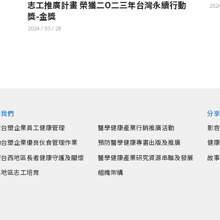
志工推廣計畫 榮獲二O二三年台灣永續行動
2024
獎-金獎
2024 / 03 / 28
識我們
分
責台塑企業員工健康管理
醫學健康產業行銷推廣活動
影
動台塑企業優良伙食管理作業
預防醫學健康專書出版及推廣
健
寮台西地區長者健康守護及關懷
醫學健康產業研究資源串聯及發展
故
嘉地區志工培育
組織架構